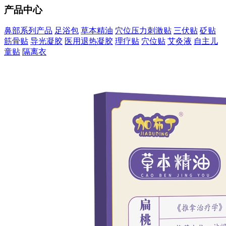
产品中心
鼻部系列产品
足浴包
草本精油
穴位压力刺激贴
三伏贴
砭贴
筋骨贴
导光凝胶
医用退热凝胶
理疗贴
穴位贴
艾灸液
自主儿
童贴
隔离衣