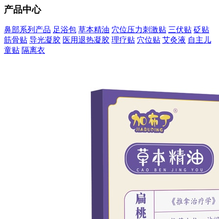
产品中心
鼻部系列产品
足浴包
草本精油
穴位压力刺激贴
三伏贴
砭贴
筋骨贴
导光凝胶
医用退热凝胶
理疗贴
穴位贴
艾灸液
自主儿
童贴
隔离衣