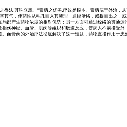
,用之得法,其响立应。”膏药之优劣,疗效是根本。膏药属于外治
闭塞其气，使药性从毛孔而入其腠理，通经活络，或提而出之，或
在局部产生药物浓度的相对优势；另一方面可通过经络的贯通运行
除损伤神经、血管、肌肉等组织和肠道反应，使病人不易接受外
差。而膏药的外治疗法彻底解决了这一难题，药物直接作用于患