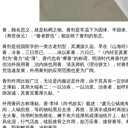
膏，顾名思义，就是粘稠之物。膏剂是常温下为固体、半固体
《寿世保元》：“膏者胶也”；都反映了膏剂的形态。
膏剂是祖国医学的一类古老剂型，其渊源久远。早在《山海经》
膏，冷食，三日而已。……涂以豕膏，六日已。”《内经至真要
剂为“膏方”或“薄”。唐代也有“摩膏”的称谓。明清时代将唐
但治外病用膏，治内病也用膏。清吴师机《理沦骈文》，对膏
究迅速发展，外用膏剂的应用范围也更为广阔。
膏剂作用比较广泛，无论是内服还是外用，由于其具有一定的
之薄贴，其用大端有二：一以治表，一以治里。治表者，如呼
病加减，其膏宜重厚久贴。”
外用膏药古称薄贴。唐·李绰《尚书故实》载述：“虞元公镇南
间，入锅煎熬，等药物枯黑后去渣，再熬，至滴水成珠时再按
去火毒。待用时加热熔化，摊于布片或厚纸或薄油纸片上，贴
风化湿，行气活血，续筋接骨之作用，如万应膏、接骨膏等。
膏、阳和解凝膏、冲和膏等。