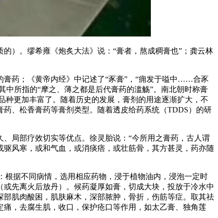
的）。缪希雍《炮炙大法》说：“膏者，熬成稠膏也”；龚云林
膏药；《黄帝内经》中记述了“豕膏”，“痈发于嗌中……合豕
其中所指的“摩之、薄之都是后代膏药的滥觞”。南北朝时称膏
剂的品种更加丰富了。随着历史的发展，膏剂的用途逐渐扩大，不
药、松香膏药等膏剂类型。随着透皮给药系统（TDDS）的研
久、局部疗效切实等优点。徐灵胎说：“今所用之膏药，古人谓
或驱风寒，或和气血，或消痰痞，或壮筋骨，其方甚灵，药亦随
法：根据不同病情，选用相应药物，浸于植物油内，浸泡一定时
（或先离火后放丹）。候药凝厚如膏，切成大块，投放于冷水中
深部肌肉酸困，肌肤麻木，深部脓肿，骨折，伤筋等症。取其祛
定痛，去腐生肌，收口，保护疮口等作用，如太乙膏、独角莲