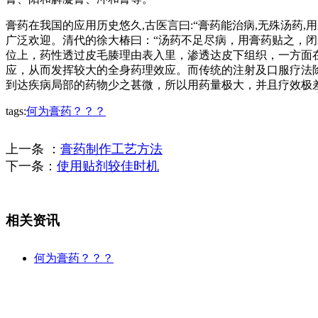
膏药在我国的应用历史悠久,古医言曰:“膏药能治病,无殊汤药
广泛欢迎。清代的徐大椿曰：“汤药不足尽病，用膏药贴之，
位上，药性透过皮毛腠理由表入里，渗透达皮下组织，一方面
应，从而发挥较大的全身药理效应。而传统的注射及口服疗法
到达疾病局部的药物少之甚微，所以用药量极大，并且疗效极
tags:
何为膏药？？？
上一条 ：
膏药制作工艺方法
下一条：
使用贴剂较佳时机
相关资讯
何为膏药？？？