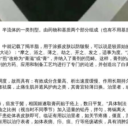
、半流体的一类剂型。由药物和基质两个部分组成（也有不用基质
中就记载了羯羊脂，用于涂搽皮肤以防皲裂，可以说是较原始的
大论》：“摩之、浴之、薄之、劫之、开之、发之，适事为度。”
代的“煎”改称为“膏滋”或“膏”，并纳入了膏剂的范畴。这样，膏
剂的方药、应用和制备工艺均进行了专门的论述，并创造出了白膏
稠度，故而具有：有效成分含量高、析出速度缓慢、作用长期持
脓祛腐，止痛生肌并遮风护肉之类，其膏宜轻薄日换。治里者，
海，疽发于鬓，相国姬遂取膏药贴于疮上，数日平复。”具体制
油之比例（视当时不同季节）加入适量的铅丹，拌匀，将锅离火
于患处体表皮肤即可。临证有用以治里者，如关节疼痛，僵直，
有用以治疗表者，如体表痈、疖、疽、疔等疮疡诸疾，具有消肿