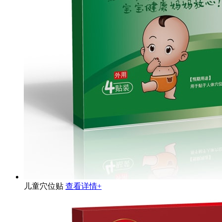
儿童穴位贴
查看详情+